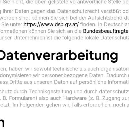
ie nicht, die oben gelistete verantwortliche Stelle be
g Ihrer Daten gegen das Datenschutzrecht verstößt ode
 worden sind, können Sie sich bei der Aufsichtsbehörde
 Sie unter
https://www.dsb.gv.at/
finden. In Deutschla
formationen können Sie sich an die
Bundesbeauftragte 
nser Unternehmen ist die folgende lokale Datenschut
 Datenverarbeitung
n, haben wir sowohl technische als auch organisat
seudonymisieren wir personenbezogene Daten. Dadurch
ass Dritte aus unseren Daten auf persönliche Informat
chutz durch Technikgestaltung und durch datenschutzf
. B. Formularen) also auch Hardware (z. B. Zugang zu
t. Im Folgenden gehen wir, falls erforderlich, noch
n