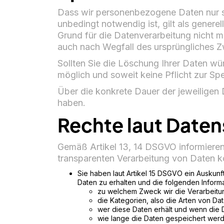
Dass wir personenbezogene Daten nur so 
unbedingt notwendig ist, gilt als gener
Grund für die Datenverarbeitung nicht me
auch nach Wegfall des ursprüngliches 
Sollten Sie die Löschung Ihrer Daten wü
möglich und soweit keine Pflicht zur Sp
Über die konkrete Dauer der jeweiligen 
haben.
Rechte laut Date
Gemäß Artikel 13, 14 DSGVO informieren 
transparenten Verarbeitung von Daten 
Sie haben laut Artikel 15 DSGVO ein Auskunf
Daten zu erhalten und die folgenden Informa
zu welchem Zweck wir die Verarbeitu
die Kategorien, also die Arten von Da
wer diese Daten erhält und wenn die D
wie lange die Daten gespeichert werd