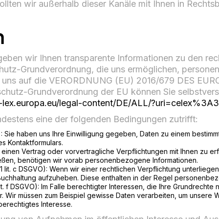
Sollten wir außerhalb dieser Kanäle mit Ihnen in Recht
n
eben wir Ihnen transparente Informationen zu den rec
hutz-Grundverordnung, die uns ermöglichen, persone
en wir uns auf die VERORDNUNG (EU) 2016/679 DE
schutz-Grundverordnung der EU können Sie selbstvers
ur-lex.europa.eu/legal-content/DE/ALL/?uri=celex%3
ndestens eine der folgenden Bedingungen zutrifft:
O): Sie haben uns Ihre Einwilligung gegeben, Daten zu einem bestimm
s Kontaktformulars.
m einen Vertrag oder vorvertragliche Verpflichtungen mit Ihnen zu er
ließen, benötigen wir vorab personenbezogene Informationen.
1 lit. c DSGVO): Wenn wir einer rechtlichen Verpflichtung unterliegen
 Buchhaltung aufzuheben. Diese enthalten in der Regel personenbe
lit. f DSGVO): Im Falle berechtigter Interessen, die Ihre Grundrechte
Wir müssen zum Beispiel gewisse Daten verarbeiten, um unsere Webs
berechtigtes Interesse.