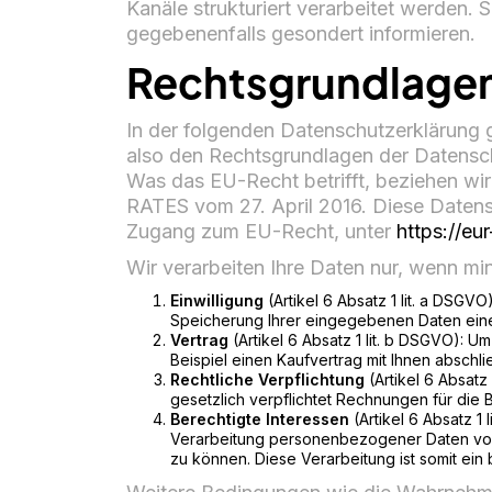
Kanäle strukturiert verarbeitet werden. 
gegebenenfalls gesondert informieren.
Rechtsgrundlage
In der folgenden Datenschutzerklärung g
also den Rechtsgrundlagen der Datensc
Was das EU-Recht betrifft, bezieh
RATES vom 27. April 2016. Diese Daten
Zugang zum EU-Recht, unter
https://e
Wir verarbeiten Ihre Daten nur, wenn mi
Einwilligung
(Artikel 6 Absatz 1 lit. a DSGV
Speicherung Ihrer eingegebenen Daten eine
Vertrag
(Artikel 6 Absatz 1 lit. b DSGVO): U
Beispiel einen Kaufvertrag mit Ihnen absch
Rechtliche Verpflichtung
(Artikel 6 Absatz 
gesetzlich verpflichtet Rechnungen für die
Berechtigte Interessen
(Artikel 6 Absatz 1 
Verarbeitung personenbezogener Daten vor. 
zu können. Diese Verarbeitung ist somit ein 