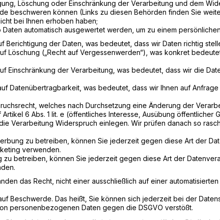
igung, Löschung oder Einschränkung der Verarbeitung und dem Wid
örde beschweren können (Links zu diesen Behörden finden Sie weite
nicht bei Ihnen erhoben haben;
so Daten automatisch ausgewertet werden, um zu einem persönlichen
f Berichtigung der Daten, was bedeutet, dass wir Daten richtig stelle
auf Löschung („Recht auf Vergessenwerden“), was konkret bedeutet
uf Einschränkung der Verarbeitung, was bedeutet, dass wir die Dat
auf Datenübertragbarkeit, was bedeutet, dass wir Ihnen auf Anfrage
pruchsrecht, welches nach Durchsetzung eine Änderung der Verarbeit
tikel 6 Abs. 1 lit. e (öffentliches Interesse, Ausübung öffentlicher Ge
 die Verarbeitung Widerspruch einlegen. Wir prüfen danach so rasc
bung zu betreiben, können Sie jederzeit gegen diese Art der Dat
rketing verwenden.
 zu betreiben, können Sie jederzeit gegen diese Art der Datenvera
nden.
nden das Recht, nicht einer ausschließlich auf einer automatisierte
 auf Beschwerde. Das heißt, Sie können sich jederzeit bei der Da
 von personenbezogenen Daten gegen die DSGVO verstößt.