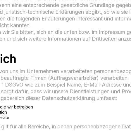
nn eine entsprechende gesetzliche Grundlage gegeben 
juristisch-technische Erklärungen abgibt, so wie sie i
en die folgenden Erläuterungen interessant und informati
icht kannten.
ir Sie bitten, sich an die unten bzw. im Impressum ge
n und sich weitere Informationen auf Drittseiten anzu
ich
le von uns im Unternehmen verarbeiteten personenbezog
beauftragte Firmen (Auftragsverarbeiter) verarbeite
r. 1 DSGVO wie zum Beispiel Name, E-Mail-Adresse und 
orgt dafür, dass wir unsere Dienstleistungen und Pr
ngsbereich dieser Datenschutzerklärung umfasst:
 die wir betreiben
tion
eräte
gilt für alle Bereiche, in denen personenbezogene D