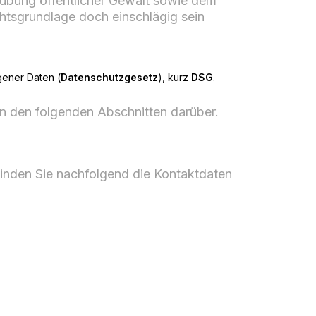
übung öffentlicher Gewalt sowie dem
chtsgrundlage doch einschlägig sein
gener Daten (
Datenschutzgesetz
), kurz
DSG
.
in den folgenden Abschnitten darüber.
inden Sie nachfolgend die Kontaktdaten