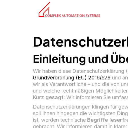
Datenschutzer
Einleitung und Üb
Wir haben diese Datenschutzerklärung
Grundverordnung (EU) 2016/679
und an
wir als Verantwortliche – und die von un
und welche rechtmäßigen Möglichkeiten 
Kurz gesagt:
Wir informieren Sie umfass
Datenschutzerklärungen klingen für gew
soll Ihnen hingegen die wichtigsten Din
ist, werden technische
Begriffe leserfr
gebracht. Wir informieren damit in klar