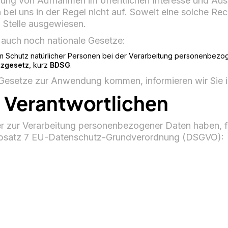
ng von Aufnahmen im öffentlichen Interesse und Aus
 bei uns in der Regel nicht auf. Soweit eine solche Re
n Stelle ausgewiesen.
 auch noch nationale Gesetze:
m Schutz natürlicher Personen bei der Verarbeitung personenbezo
zgesetz
, kurz
BDSG
.
e Gesetze zur Anwendung kommen, informieren wir Sie 
 Verantwortlichen
r zur Verarbeitung personenbezogener Daten haben, f
 Absatz 7 EU-Datenschutz-Grundverordnung (DSGVO):