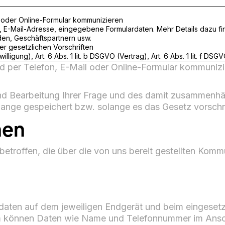
il oder Online-Formular kommunizieren
, E-Mail-Adresse, eingegebene Formulardaten. Mehr Details dazu fin
en, Geschäftspartnern usw.
er gesetzlichen Vorschriften
illigung), Art. 6 Abs. 1 lit. b DSGVO (Vertrag), Art. 6 Abs. 1 lit. f DS
 per Telefon, E-Mail oder Online-Formular kommunizie
und Bearbeitung Ihrer Frage und des damit zusammen
lange gespeichert bzw. solange es das Gesetz vorschr
nen
betroffen, die über die von uns bereit gestellten Ko
daten auf dem jeweiligen Endgerät und beim eingeset
 können Daten wie Name und Telefonnummer im Ansch