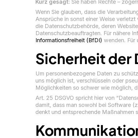
Kurz gesagt:
Sie haben Rechte – zögern S
Wenn Sie glauben, dass die Verarbeitun
Ansprüche in sonst einer Weise verletzt
die Datenschutzbehörde, deren Website
Datenschutzbeauftragten. Für nähere In
Informationsfreiheit (BfDI)
wenden. Für u
Sicherheit der
Um personenbezogene Daten zu schütze
uns möglich ist, verschlüsseln oder p
Möglichkeiten so schwer wie möglich, d
Art. 25 DSGVO spricht hier von “Datens
damit, dass man sowohl bei Software (z
denkt und entsprechende Maßnahmen setz
Kommunikatio