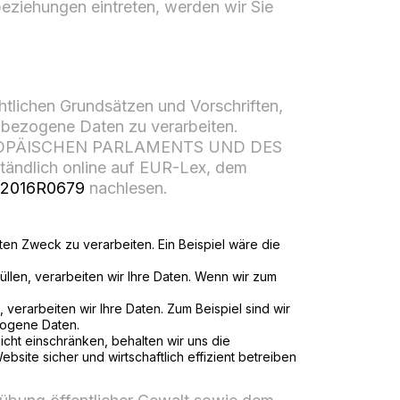
sbeziehungen eintreten, werden wir Sie
htlichen Grundsätzen und Vorschriften,
nbezogene Daten zu verarbeiten.
S EUROPÄISCHEN PARLAMENTS UND DES
tändlich online auf EUR-Lex, dem
A32016R0679
nachlesen.
ten Zweck zu verarbeiten. Ein Beispiel wäre die
füllen, verarbeiten wir Ihre Daten. Wenn wir zum
, verarbeiten wir Ihre Daten. Zum Beispiel sind wir
zogene Daten.
 nicht einschränken, behalten wir uns die
ite sicher und wirtschaftlich effizient betreiben