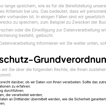
lange speichern, wie es für die Bereitstellung unser
elles Kriterium bei uns. Das bedeutet, dass wir person
hr vorhanden ist. In einigen Fällen sind wir gesetzlic
Zwecks zu speichern, zum Beispiel zu Zwecken der Bu
nschen oder die Einwilligung zur Datenverarbeitung w
eicherung besteht, gelöscht.
Datenverarbeitung informieren wir Sie weiter unten, so
nschutz-Grundverordnu
wir Sie über die folgenden Rechte, die Ihnen zustehen,
kommt:
tsrecht darüber, ob wir Daten von Ihnen verarbeiten. Sollte das zut
tionen zu erfahren:
ng durchführen;
ten, die verarbeitet werden;
aten an Drittländer übermittelt werden, wie die Sicherheit garantier
en;