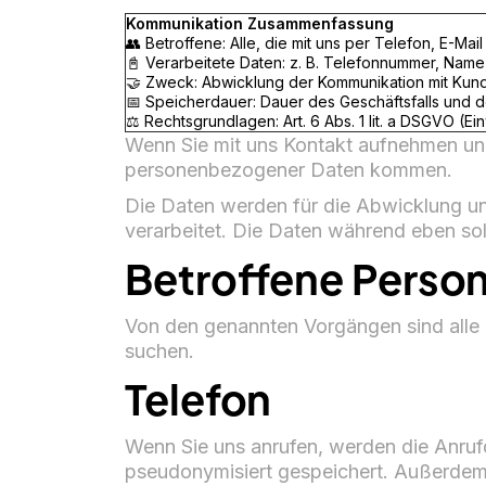
Kommunikation Zusammenfassung
👥 Betroffene: Alle, die mit uns per Telefon, E-Ma
📓 Verarbeitete Daten: z. B. Telefonnummer, Name
🤝 Zweck: Abwicklung der Kommunikation mit Kund
📅 Speicherdauer: Dauer des Geschäftsfalls und d
⚖️ Rechtsgrundlagen: Art. 6 Abs. 1 lit. a DSGVO (Einw
Wenn Sie mit uns Kontakt aufnehmen und
personenbezogener Daten kommen.
Die Daten werden für die Abwicklung 
verarbeitet. Die Daten während eben so
Betroffene Perso
Von den genannten Vorgängen sind alle 
suchen.
Telefon
Wenn Sie uns anrufen, werden die Anruf
pseudonymisiert gespeichert. Außerdem