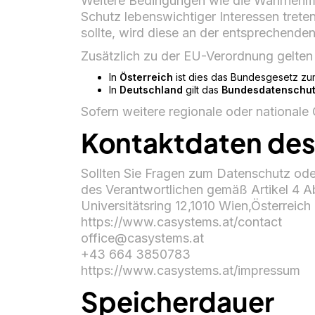
Weitere Bedingungen wie die Wahrnehmu
Schutz lebenswichtiger Interessen treten
sollte, wird diese an der entsprechende
Zusätzlich zu der EU-Verordnung gelten
In
Österreich
ist dies das Bundesgesetz zu
In
Deutschland
gilt das
Bundesdatenschut
Sofern weitere regionale oder national
Kontaktdaten des
Sollten Sie Fragen zum Datenschutz ode
des Verantwortlichen gemäß Artikel 4
Universitätsring 12,1010 Wien,Österreich
https://www.casystems.at/contact
office@casystems.at
+43 664 3850783‬
https://www.casystems.at/impressum
Speicherdauer